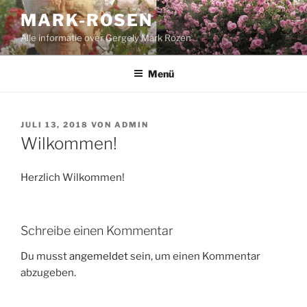
Zum
MARK-ROSEN
Inhalt
Alle informatie over Gergely Márk Rozen
springen
Menü
VERÖFFENTLICHT
JULI 13, 2018
VON
ADMIN
AM
Wilkommen!
Herzlich Wilkommen!
Schreibe einen Kommentar
Du musst
angemeldet
sein, um einen Kommentar
abzugeben.